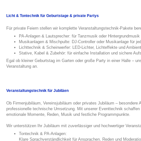
Licht & Tontechnik für Geburtstage & private Partys
Für private Feiern stellen wir komplette Veranstaltungstechnik-Pakete bere
PA-Anlagen & Lautsprecher: für Tanzmusik oder Hintergrundmusik
Musikanlagen & Mischpulte: DJ-Controller oder Musikanlage für je
Lichttechnik & Scheinwerfer: LED-Lichter, Lichteffekte und Ambie
Stative, Kabel & Zubehör: für einfache Installation und sichere Auf
Egal ob kleiner Geburtstag im Garten oder große Party in einer Halle – un
Veranstaltung an.
Veranstaltungstechnik für Jubiläen
Ob Firmenjubiläum, Vereinsjubiläum oder privates Jubiläum – besondere 
professionelle technische Umsetzung. Mit unserer Eventtechnik schaffe
emotionale Momente, Reden, Musik und festliche Programmpunkte.
Wir unterstützen Ihr Jubiläum mit zuverlässiger und hochwertiger Veranst
Tontechnik & PA-Anlagen:
Klare Sprachverständlichkeit für Ansprachen, Reden und Moderati