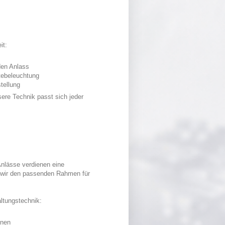
it:
den Anlass
ntebeleuchtung
stellung
sere Technik passt sich jeder
Anlässe verdienen eine
n wir den passenden Rahmen für
altungstechnik:
onen