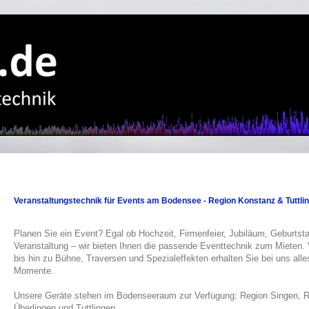
Veranstaltungstechnik für Events am Bodensee - Region Konstanz & Tuttli
Planen Sie ein Event? Egal ob Hochzeit, Firmenfeier, Jubiläum, Geburtsta
Veranstaltung – wir bieten Ihnen die passende Eventtechnik zum Mieten. 
bis hin zu Bühne, Traversen und Spezialeffekten erhalten Sie bei uns all
Momente.
Unsere Geräte stehen im Bodenseeraum zur Verfügung: Region Singen, Ra
Überlingen und Tuttlingen.