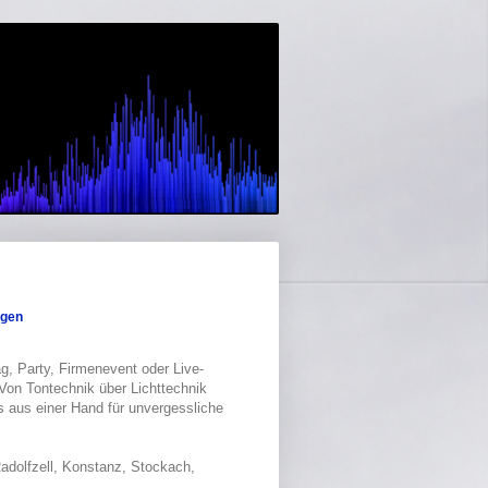
ngen
g, Party, Firmenevent oder Live-
Von Tontechnik über Lichttechnik
es aus einer Hand für unvergessliche
dolfzell, Konstanz, Stockach,