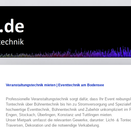
Veranstaltungstechnik mieten | Eventtechnik am Bodensee
Professionelle Veranstaltungstechnik sorgt dafür, dass Ihr Event reibungsl
Tontechnik über Bühnentechnik bis hin zu Stromversorgung und Spezialef
hochwertige Eventtechnik, Bühnentechnik und Zubehör unkompliziert im 
Engen, Stockach, Überlingen, Konstanz und Tuttlingen mieten.
Unser Mietpark umfasst die relevanten Gewerke, darunter: Licht- & Tonte
Traversen, Dekoration und die notwendige Verkabelung.