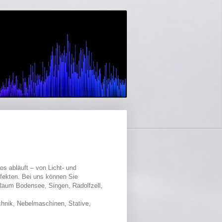
os abläuft – von Licht- und
fekten. Bei uns können Sie
Raum Bodensee, Singen, Radolfzell,
chnik, Nebelmaschinen, Stative,